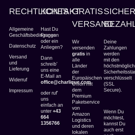
RECHTLICHES
KONTAKT
GRATIS
SICHE
VERSAND
BEZAH
Allgemeine
Hast Du
Geschäftsbedingungen
Fragen
oder ein
Wir
Deine
Datenschutz
Anliegen?
versenden
Zahlungen
gratis
in
werden
Versand
Dann
alle
mit den
und
schreib’
Länder
höchstmöglic
Lieferung
uns eine
der
Sicherheitsst
E-Mail an
Europäischen
verschlüsselt
Widerruf
office@charlique.com
Union mit
(SSL
dem
Secure).
Impressum
oder ruf’
Premium
uns
Paketservice
einfach an
von
unter
+43
Wenn Du
Amazon
664
möchtest,
Logistics
1356766
kannst Du
und deren
auch erst
lokalen